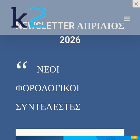
×
×
×
×
×
×
×
×
×
×
×
×
Skip
to
content
NEWSLETTER ΑΠΡΙΛΙΟΣ
2026
“
ΝΕΟΙ
ΦΟΡΟΛΟΓΙΚΟΙ
ΣΥΝΤΕΛΕΣΤΕΣ