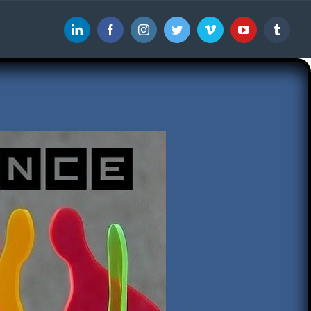
LinkedIn
Facebook
Instagram
Twitter
Vimeo
YouTube
Tumbl