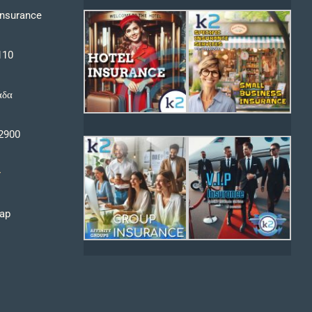
Insurance
110
άδα
 2900
r
ap