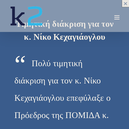
×
×
×
×
×
×
×
×
×
×
×
×
Skip
to
content
Τιμητική διάκριση για τον
κ. Νίκο Κεχαγιάογλου
“
Πολύ τιμητική
διάκριση για τον κ. Νίκο
Κεχαγιάογλου επεφύλαξε ο
Πρόεδρος της ΠΟΜΙΔΑ κ.